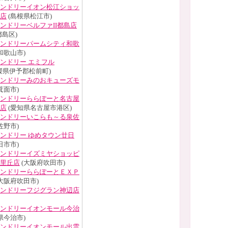
ンドリーイオン松江ショッ
店
(島根県松江市)
ンドリーベルファII都島店
島区)
ンドリーパームシティ和歌
和歌山市)
ンドリー エミフル
媛県伊予郡松前町)
ンドリーみのおキューズモ
箕面市)
ンドリーららぽーと名古屋
店
(愛知県名古屋市港区)
ンドリーいこらも～る泉佐
佐野市)
ンドリー ゆめタウン廿日
日市市)
ンドリーイズミヤショッピ
里丘店
(大阪府吹田市)
ンドリーららぽーとＥＸＰ
大阪府吹田市)
ンドリーフジグラン神辺店
ンドリーイオンモール今治
県今治市)
ンドリーイオンモール出雲