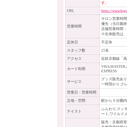
す。
URL
https://www.hig
サロン営業時間
優先（当日最終
営業時間
店舗営業時間：9:
※生体販売は、
定休日
不定休
スタッフ数
25名
アクセス
近鉄京都線「高
VISA,MASTER,
カード利用
EXPRESS
グッズ販売あり
サービス
一時預かり,ク
営業日・営業時間
立地・空間
駅から５分圏内
ふんわり,スッキ
テイスト
ート,ワイルド,
販売：京都府登録