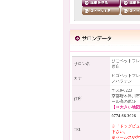
ひごペットフレ
サロン名
原店
ヒゴペットフレ
カナ
ノハラテン
〒619-0223
京都府木津川市
住所
ール高の原1F
【⇒大きい地図
0774-66-3926
※「ドッグビュ
TEL
下さい。
※セールスや営