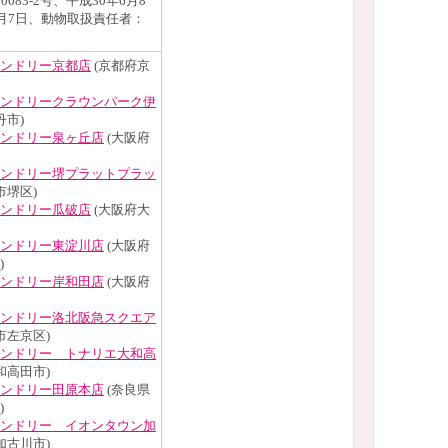
083-2号、平成30年6月8
6月7日、動物取扱責任者：
ンドリー京都店
(京都府京
ンドリークラウンパーク伊
丹市)
ンドリー泉ヶ丘店
(大阪府
ンドリー堺プラットプラッ
市堺区)
ンドリー瓜破店
(大阪府大
ンドリー東淀川店
(大阪府
)
ンドリー岸和田店
(大阪府
ンドリー洛北阪急スクエア
市左京区)
ンドリー トナリエ大和高
和高田市)
ンドリー田原本店
(奈良県
)
ンドリー イオンタウン加
加古川市)