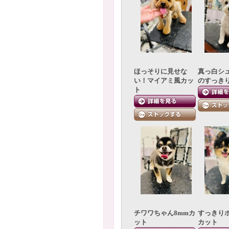
ほっそりに見せな
真っ白シ
い！マイアミ風カッ
のすっき
ト
チワワちゃん8mmカ
すっきり
ット
カット