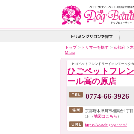
トップ
>
トリマーを探す
>
京都府
>
木
Miura
ヒゴペットフレンドリーイオンモールタ
ひごペットフレ
ール高の原店
0774-66-3926
京都府木津川市相楽台1丁目
1F （
地図はこちら
）
https://www.higopet.com/