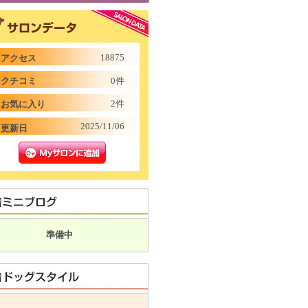
18875
アクセス
クチコミ
0件
2件
お気に入り
2025/11/06
更新日
準備中