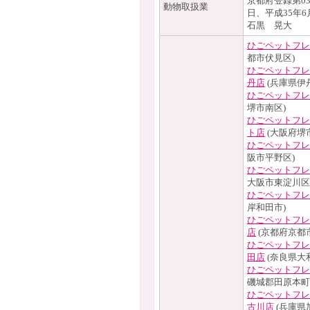
京都府登録第030
動物取扱業
日、平成35年
石黒 晃大
ひごペットフレ
都市伏見区)
ひごペットフレ
丹店
(兵庫県伊
ひごペットフレ
堺市南区)
ひごペットフレ
ト店
(大阪府堺
ひごペットフレ
阪市平野区)
ひごペットフレ
大阪市東淀川区
ひごペットフレ
岸和田市)
ひごペットフレ
店
(京都府京都
ひごペットフレ
田店
(奈良県大
ひごペットフレ
磯城郡田原本町
ひごペットフレ
古川店
(兵庫県