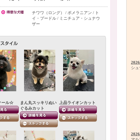
チワワ（ロング） / ポメラニアン / ト
イ・プードル / ミニチュア・シュナウ
ザー
2026
シュ
クール☆
まん丸スッキリぬい
上品ライオンカット
ぐるみカット
2026
マル