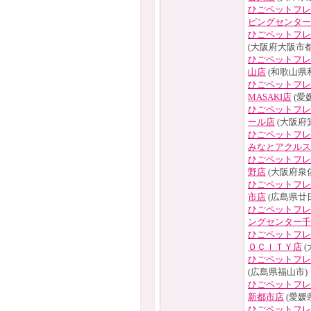
ひごペットフレ
ピングセンター
ひごペットフレ
(大阪府大阪市都
ひごペットフレ
山店
(和歌山県
ひごペットフレ
MASAKI店
(愛
ひごペットフレ
ール店
(大阪府
ひごペットフレ
みなとアクルス
ひごペットフレ
野店
(大阪府泉
ひごペットフレ
市店
(広島県廿
ひごペットフレ
ングセンター千
ひごペットフレ
ＯＣＩＴＹ店
(
ひごペットフレ
(広島県福山市)
ひごペットフレ
新都市店
(愛媛
ひごペットフレ