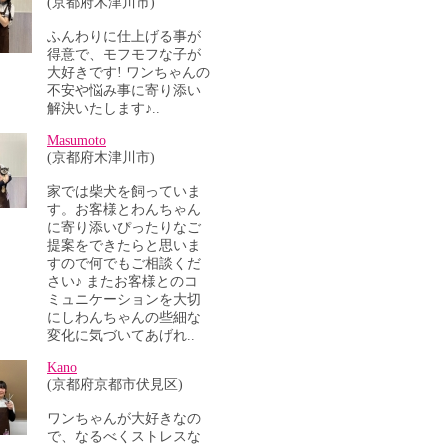
(京都府木津川市)
ふんわりに仕上げる事が
得意で、モフモフな子が
大好きです! ワンちゃんの
不安や悩み事に寄り添い
解決いたします♪..
Masumoto
(京都府木津川市)
家では柴犬を飼っていま
す。お客様とわんちゃん
に寄り添いぴったりなご
提案をできたらと思いま
すので何でもご相談くだ
さい♪ またお客様とのコ
ミュニケーションを大切
にしわんちゃんの些細な
変化に気づいてあげれ..
Kano
(京都府京都市伏見区)
ワンちゃんが大好きなの
で、なるべくストレスな