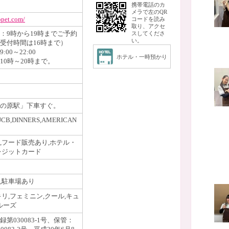
携帯電話のカ
メラで左のQR
opet.com/
コードを読み
取り、アクセ
：9時から19時までご予約
スしてくださ
い。
受付時間は16時まで）
00～22:00
ホテル・一時預かり
10時～20時まで。
の原駅」下車すぐ。
JCB,DINNERS,AMERICAN
,フード販売あり,ホテル・
レジットカード
,駐車場あり
リ,フェミニン,クール,キュ
ルーズ
第030083-1号、保管：