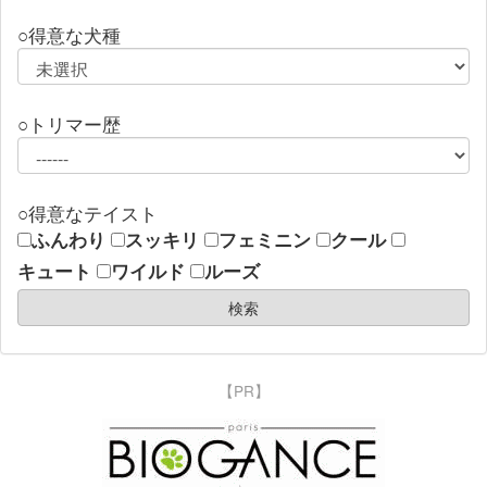
○得意な犬種
○トリマー歴
○得意なテイスト
ふんわり
スッキリ
フェミニン
クール
キュート
ワイルド
ルーズ
【PR】