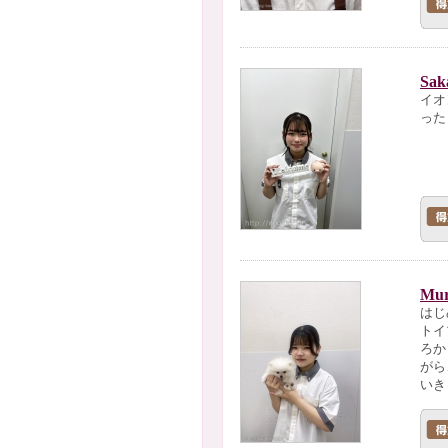
Sak
イオ
った
Mur
はじ
トイ
ろか
がら
いき