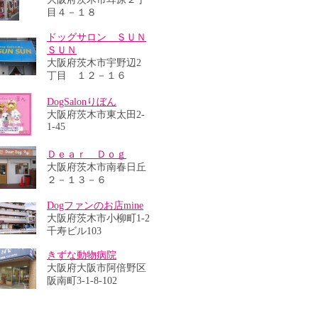
目４－１８
ドッグサロン ＳＵＮ
ＳＵＮ
大阪府茨木市宇野辺2
丁目 １２－１６
DogSalonりぼん
大阪府茨木市東太田2-
1-45
Ｄｅａｒ Ｄｏｇ
大阪府茨木市南春日丘
２－１３－６
Dogファンのお店mine
大阪府茨木市小柳町1-2
千寿ビル103
きずな動物病院
大阪府大阪市阿倍野区
阪南町3-1-8-102