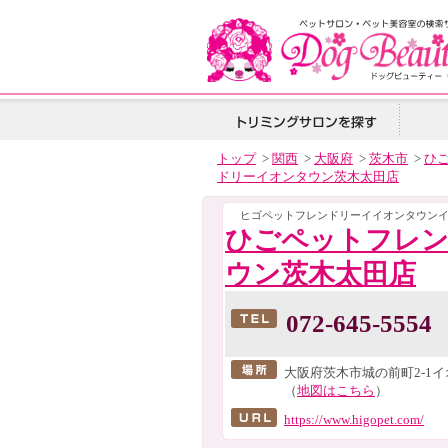
トップ
>
関西
>
大阪府
>
茨木市
>
ひ
ドリーイオンタウン茨木太田店
ヒゴペットフレンドリーイイオンタウン
ひごペットフレ
ウン茨木太田店
072-645-5554
大阪府茨木市城の前町2-1イ
（
地図はこちら
）
https://www.higopet.com/