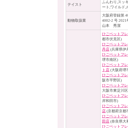
ふんわり,スッキ
テイスト
ート,ワイルド,
大阪府登録第 4
動物取扱業
4002-2 号 20
山本 秀潔
ひごペットフレ
都市伏見区)
ひごペットフレ
丹店
(兵庫県伊
ひごペットフレ
堺市南区)
ひごペットフレ
ト店
(大阪府堺
ひごペットフレ
阪市平野区)
ひごペットフレ
大阪市東淀川区
ひごペットフレ
岸和田市)
ひごペットフレ
店
(京都府京都
ひごペットフレ
田店
(奈良県大
ひごペットフレ