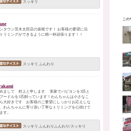
スッキリ
この
ane
ンタウン茨木太田店の坂根です！ お客様の要望に沿
トリミングができるように精一杯頑張ります！！
スッキリ ふんわり
akami
めまして 村上と申します. 実家でパピヨンを3匹と
プードルを1匹飼っています！わんちゃんは小さなこ
ら大好きです お客様のご要望にしっかりお応えしな
、わんちゃんに寄り添い丁寧なトリミングを心掛けて
ます。
スッキリ ふんわりふんわり/スッキリ