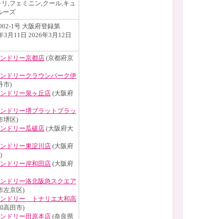
リ,フェミニン,クール,キュ
ルーズ
002-1号 大阪府登録第
21年3月11日 2026年3月12日
ンドリー京都店
(京都府京
ンドリークラウンパーク伊
丹市)
ンドリー泉ヶ丘店
(大阪府
ンドリー堺プラットプラッ
市堺区)
ンドリー瓜破店
(大阪府大
ンドリー東淀川店
(大阪府
)
ンドリー岸和田店
(大阪府
ンドリー洛北阪急スクエア
市左京区)
ンドリー トナリエ大和高
和高田市)
ンドリー田原本店
(奈良県