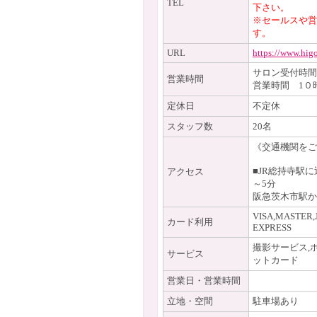
TEL
下さい。
※セールスや営
す。
URL
https://www.hig
サロン受付時
営業時間
営業時間 1０
定休日
不定休
スタッフ数
20名
《交通機関をご
■JR総持寺駅
アクセス
～5分
阪急茨木市駅か
VISA,MASTER,
カード利用
EXPRESS
撮影サービス,
サービス
ットカード
営業日・営業時間
立地・空間
駐車場あり