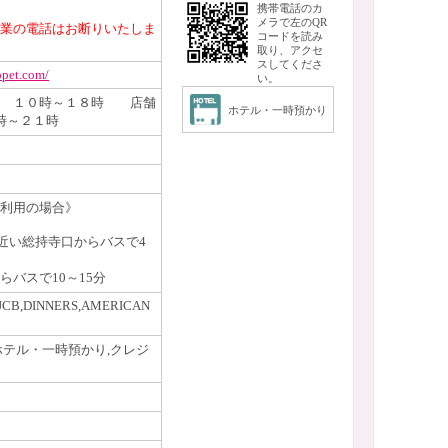
携帯電話のカ
メラで左のQR
業の電話はお断りいたしま
コードを読み
取り、アクセ
スしてくださ
opet.com/
い。
間 １０時～１８時 店舗
ホテル・一時預かり
時～２１時
利用の場合》
に近い総持寺口からバスで4
らバスで10～15分
JCB,DINNERS,AMERICAN
ホテル・一時預かり,クレジ