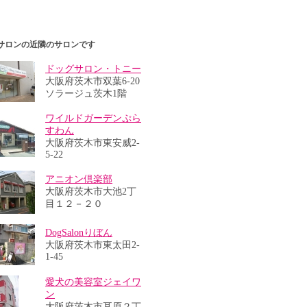
サロンの近隣のサロンです
ドッグサロン・トニー
大阪府茨木市双葉6-20
ソラージュ茨木1階
ワイルドガーデンぷら
すわん
大阪府茨木市東安威2-
5-22
アニオン倶楽部
大阪府茨木市大池2丁
目１２－２０
DogSalonりぼん
大阪府茨木市東太田2-
1-45
愛犬の美容室ジェイワ
ン
大阪府茨木市耳原２丁