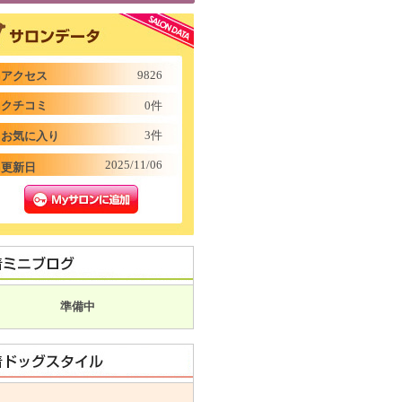
9826
アクセス
クチコミ
0件
3件
お気に入り
2025/11/06
更新日
準備中