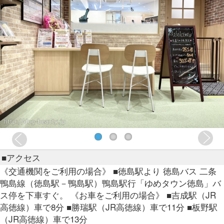
■アクセス
《交通機関をご利用の場合》 ■徳島駅より 徳島バス 二条
鴨島線（徳島駅－鴨島駅）鴨島駅行「ゆめタウン徳島」バ
ス停を下車すぐ。 《お車をご利用の場合》 ■吉成駅（JR
高徳線）車で8分 ■勝瑞駅（JR高徳線）車で11分 ■板野駅
（JR高徳線）車で13分