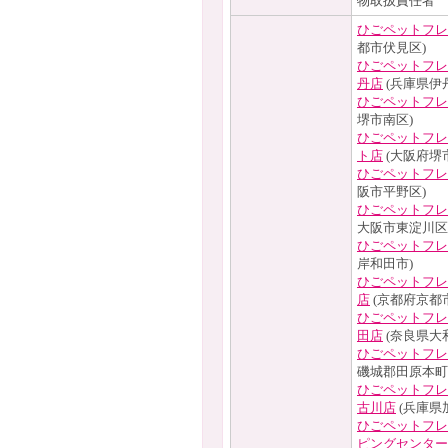
物取扱責任者 
ひごペットフレ
都市伏見区)
ひごペットフレ
丹店
(兵庫県伊
ひごペットフレ
堺市南区)
ひごペットフレ
ト店
(大阪府堺
ひごペットフレ
阪市平野区)
ひごペットフレ
大阪市東淀川区
ひごペットフレ
岸和田市)
ひごペットフレ
店
(京都府京都
ひごペットフレ
田店
(奈良県大
ひごペットフレ
磯城郡田原本町
ひごペットフレ
古川店
(兵庫県
ひごペットフレ
ピングセンター