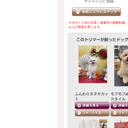
マイページに登録
※当サイト内の文章・画像等の無断転載
および複製を禁じます。
ふんわりタヌキカッ
モフモフ
ト
スタイル