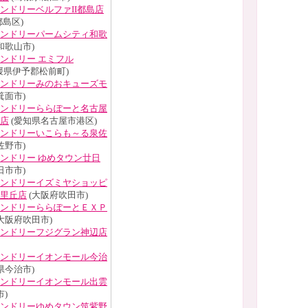
ンドリーベルファII都島店
島区)
ンドリーパームシティ和歌
和歌山市)
ンドリー エミフル
媛県伊予郡松前町)
ンドリーみのおキューズモ
箕面市)
ンドリーららぽーと名古屋
店
(愛知県名古屋市港区)
ンドリーいこらも～る泉佐
佐野市)
ンドリー ゆめタウン廿日
日市市)
ンドリーイズミヤショッピ
里丘店
(大阪府吹田市)
ンドリーららぽーとＥＸＰ
大阪府吹田市)
ンドリーフジグラン神辺店
ンドリーイオンモール今治
県今治市)
ンドリーイオンモール出雲
)
ンドリーゆめタウン筑紫野