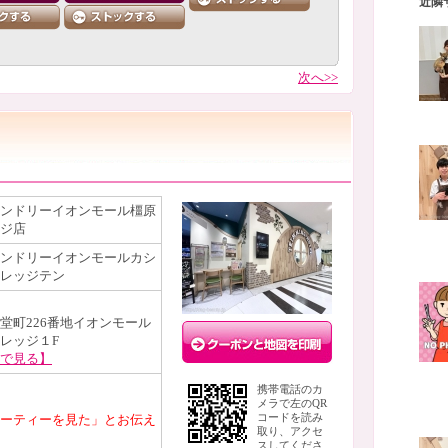
近隣
次へ>>
ンドリーイオンモール橿原
ジ店
ンドリーイオンモールカシ
レッジテン
堂町226番地イオンモール
レッジ１F
で見る】
携帯電話のカ
メラで左のQR
ーティーを見た」とお伝え
コードを読み
取り、アクセ
スしてくださ