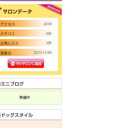
4330
アクセス
クチコミ
0件
3件
お気に入り
2025/11/06
更新日
準備中