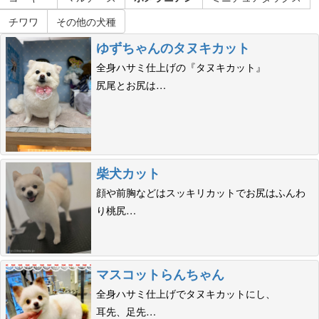
チワワ
その他の犬種
ゆずちゃんのタヌキカット
全身ハサミ仕上げの『タヌキカット』
尻尾とお尻は…
柴犬カット
顔や前胸などはスッキリカットでお尻はふんわ
り桃尻…
マスコットらんちゃん
全身ハサミ仕上げでタヌキカットにし、
耳先、足先…