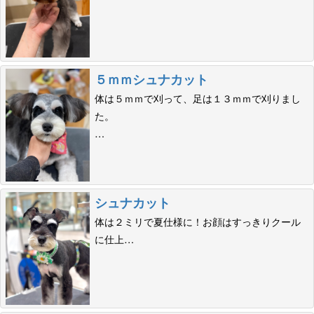
５ｍｍシュナカット
体は５ｍｍで刈って、足は１３ｍｍで刈りまし
た。
…
シュナカット
体は２ミリで夏仕様に！お顔はすっきりクール
に仕上…