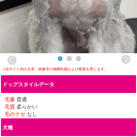
※当サイト内の文章・画像等の無断転載および複製を禁じます。
ドッグスタイルデータ
毛量
普通
毛質
柔らかい
毛のクセ
なし
犬種