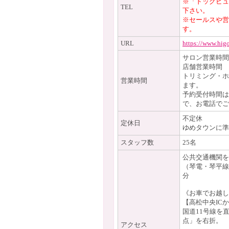
※「ドッグビュ
TEL
下さい。
※セールスや営
す。
URL
https://www.hig
サロン営業時間10
店舗営業時間 10
トリミング・ホ
営業時間
ます。
予約受付時間は
で、お電話でご
不定休
定休日
ゆめタウンに準
スタッフ数
25名
公共交通機関を
（琴電・琴平線
分
《お車でお越し
【高松中央IC
国道11号線を
点」を右折。
アクセス