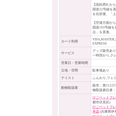
【高松西ICか
国道32号線を
を右折後、「上
【空港方面から
国道193号線
点」を直進。
VISA,MASTER,
カード利用
EXPRESS
グッズ販売あり
サービス
一時預かり,ク
営業日・営業時間
立地・空間
駐車場あり
テイスト
ふんわり,フェ
販売：第51225
動物取扱業
物取扱責任者：
ひごペットフレ
都市伏見区)
ひごペットフレ
丹店
(兵庫県伊