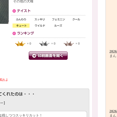
その他の犬種
× 0
× 0
× 0
2026
まん
載およ
ー】
2026
は残しつつスッキリカット！
まん