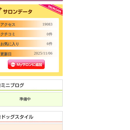
19083
アクセス
クチコミ
0件
6件
お気に入り
2025/11/06
更新日
準備中