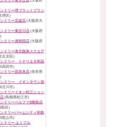
ンドリー泉ヶ丘店
(大阪府
ンドリー堺プラットプラッ
市堺区)
ンドリー瓜破店
(大阪府大
ンドリー東淀川店
(大阪府
)
ンドリー岸和田店
(大阪府
ンドリー洛北阪急スクエア
市左京区)
ンドリー トナリエ大和高
和高田市)
ンドリー田原本店
(奈良県
)
ンドリー イオンタウン加
加古川市)
ンドリーイオン松江ショッ
店
(島根県松江市)
ンドリーベルファII都島店
島区)
ンドリーパームシティ和歌
和歌山市)
ンドリー エミフル