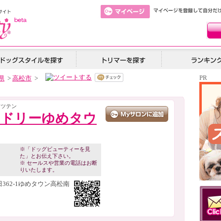
PR
県
>
高松市
>
マツテン
ンドリーゆめタウ
※「ドッグビューティーを見
た」とお伝え下さい。
※ セールスや営業の電話はお断
りいたします。
362-1ゆめタウン高松南