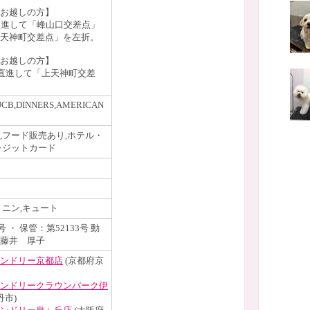
らお越しの方】
直進して「峰山口交差点」
天神町交差点」を左折。
お越しの方】
を直進して「上天神町交差
JCB,DINNERS,AMERICAN
,フード販売あり,ホテル・
レジットカード
ミニン,キュート
号 ・ 保管：第52133号 動
藤井 厚子
ンドリー京都店
(京都府京
ンドリークラウンパーク伊
丹市)