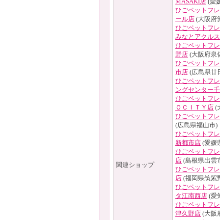
MASAKI店
(愛
ひごペットフレ
ール店
(大阪府
ひごペットフレ
みなとアクルス
ひごペットフレ
野店
(大阪府泉
ひごペットフレ
市店
(広島県廿
ひごペットフレ
ングセンター千
ひごペットフレ
ＯＣＩＴＹ店
(
ひごペットフレ
(広島県福山市)
ひごペットフレ
新都市店
(愛媛
ひごペットフレ
店
(島根県出雲市
関連ショップ
ひごペットフレ
店
(福岡県筑紫
ひごペットフレ
タ江南西店
(愛
ひごペットフレ
津久野店
(大阪