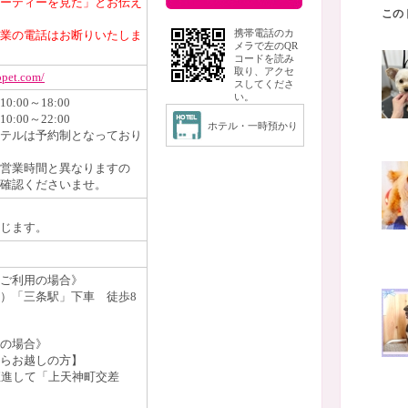
ーティーを見た」とお伝え
この
業の電話はお断りいたしま
携帯電話のカ
メラで左のQR
コードを読み
取り、アクセ
opet.com/
スしてくださ
い。
:00～18:00
:00～22:00
ホテル・一時預かり
テルは予約制となっており
営業時間と異なりますの
確認くださいませ。
じます。
ご利用の場合》
）「三条駅」下車 徒歩8
の場合》
からお越しの方】
直進して「上天神町交差