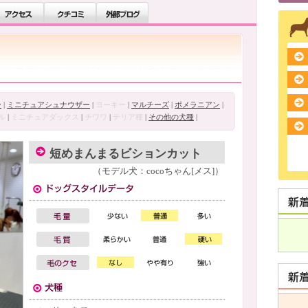
ー
|
ミニチュアシュナウザー
|
ヨーキー
|
マルチーズ
|
ポメラニアン
|
ル
|
ミニチュアダックス
|
チワワ
|
テリア種
|
その他の犬種
|
短めまんまるビションカット
（モデル犬：cocoちゃん[メス]）