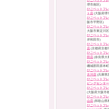
ひごペットフレ
堺市南区)
ひごペットフレ
ト店
(大阪府堺
ひごペットフレ
阪市平野区)
ひごペットフレ
大阪市東淀川区
ひごペットフレ
岸和田市)
ひごペットフレ
店
(京都府京都
ひごペットフレ
田店
(奈良県大
ひごペットフレ
磯城郡田原本町
ひごペットフレ
古川店
(兵庫県
ひごペットフレ
ピングセンター
ひごペットフレ
(大阪府大阪市都
ひごペットフレ
山店
(和歌山県
ひごペットフレ