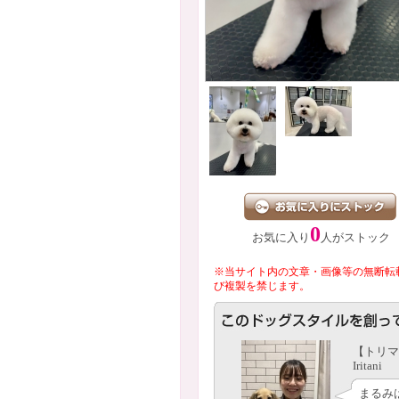
0
お気に入り
人がストック
※当サイト内の文章・画像等の無断転
び複製を禁じます。
【トリマ
Iritani
まるみ