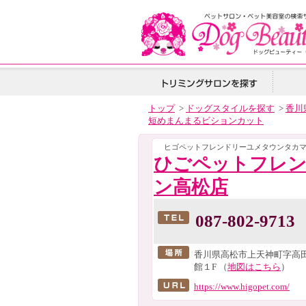
トップ
>
ドッグスタイルを探す
>
香川
短めまんまるビションカット
ヒゴペットフレンドリーユメタウンタカ
ひごペットフレ
ン高松店
087-802-9713
香川県高松市上天神町字高田
館１F （
地図はこちら
）
https://www.higopet.com/