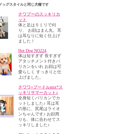
ドッグスタイルと同じ犬種です
チワプーのスッキリカ
ット
体と足は５ミリで刈
り、 お顔はまん丸、耳
は耳なりに短く仕上げ
ました！
Hot Dog NO224
体は短すぎず 長すぎず
アタッチメント付きバ
リカンをいれ お顔は可
愛らしく すっきりと仕
上げました。
チワワ×プードルmix*ス
ッキリサマーカット♪
全身短くバリカンでカ
ットしました♪ 耳は耳
の形に、尻尾はライオ
ンちゃんです♪ お顔周
りも、体に合わせてス
ッキリしました♪