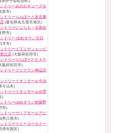
媛県伊予郡松前町)
ンドリーみのおキューズモ
箕面市)
ンドリーららぽーと名古屋
店
(愛知県名古屋市港区)
ンドリーいこらも～る泉佐
佐野市)
ンドリー ゆめタウン廿日
日市市)
ンドリーイズミヤショッピ
里丘店
(大阪府吹田市)
ンドリーららぽーとＥＸＰ
大阪府吹田市)
ンドリーフジグラン神辺店
ンドリーイオンモール今治
県今治市)
ンドリーイオンモール出雲
)
ンドリーゆめタウン筑紫野
野市)
ンドリーヴィアモールアピ
知県江南市)
ンドリーイトーヨーカドー
府堺市西区)