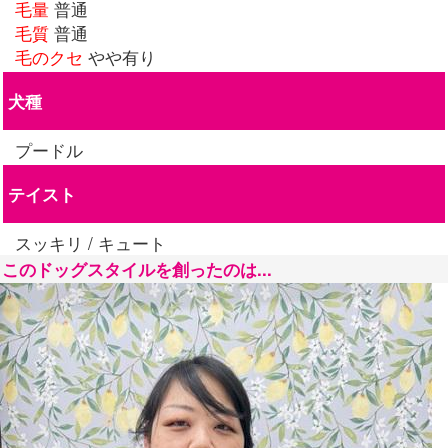
毛量
普通
毛質
普通
毛のクセ
やや有り
犬種
プードル
テイスト
スッキリ / キュート
このドッグスタイルを創ったのは...