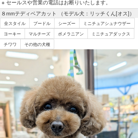
※ セールスや営業の電話はお断りいたします。
８mmテディベアカット （モデル犬：リッチくん[オス]）
全スタイル
プードル
シーズー
ミニチュアシュナウザー
ヨーキー
マルチーズ
ポメラニアン
ミニチュアダックス
チワワ
その他の犬種