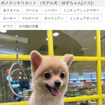
ポメスッキリカット （モデル犬：ゆずちゃん[メス]）
全スタイル
プードル
シーズー
ミニチュアシュナウザー
ヨーキー
マルチーズ
ポメラニアン
ミニチュアダックス
チワワ
その他の犬種