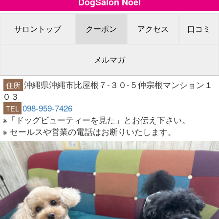
DogSalon Noel
サロントップ
クーポン
アクセス
口コミ
メルマガ
沖縄県沖縄市比屋根７-３０-５仲宗根マンション１
住所
０３
098-959-7426
TEL
※「ドッグビューティーを見た」とお伝え下さい。
※ セールスや営業の電話はお断りいたします。