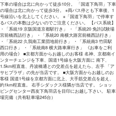
下車の場合は北に向かって徒歩10分。 「国道下鳥羽」下車
の場合は北に向かって徒歩3分。 ※両バス停とも下車後、1
号線沿いを北上してください。 ※「国道下鳥羽」で停車す
るバスの本数は少ないのでご注意ください。 【バス系統】
・「系統19 京阪国道京都駅行き」 ・「系統20 免許試験場
宮前橋西詰行き」 ・「系統20 南横大路宮前橋西詰行き」
・「系統22 久我南工業団地前行き」 ・「系統南3 竹田駅
西口行き」 ・「系統南8 横大路車庫行き」 《お車をご利
用の場合》 ■京都方面からお越しのお客様 名神、京都南イ
ンターチェンジを下車、国道1号線を大阪方面に 南下、
1.5km程直進、丹波橋通との交差点を超えたら、左手 「ア
サヒプラザ」の先が当店です。 ■大阪方面からお越しのお
客様 国道1号線を京都方面に北上、大手筋交差点を超え、
約1km程直進。 右手シダックス様隣が当店です。 ショッ
ピングセンター西友下鳥羽店を目印にお越し下さい。 駐車
場完備（共有駐車場245台）