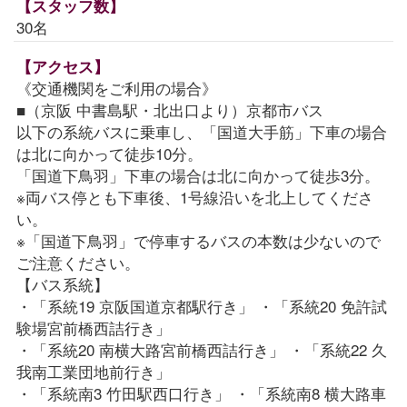
【スタッフ数】
30名
【アクセス】
《交通機関をご利用の場合》
■（京阪 中書島駅・北出口より）京都市バス
以下の系統バスに乗車し、「国道大手筋」下車の場合
は北に向かって徒歩10分。
「国道下鳥羽」下車の場合は北に向かって徒歩3分。
※両バス停とも下車後、1号線沿いを北上してくださ
い。
※「国道下鳥羽」で停車するバスの本数は少ないので
ご注意ください。
【バス系統】
・「系統19 京阪国道京都駅行き」 ・「系統20 免許試
験場宮前橋西詰行き」
・「系統20 南横大路宮前橋西詰行き」 ・「系統22 久
我南工業団地前行き」
・「系統南3 竹田駅西口行き」 ・「系統南8 横大路車