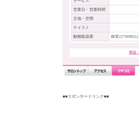
サービス
営業日・営業時間
立地・空間
テイスト
動物取扱業
保管227608022
閉店
■■スポンサードリンク■■