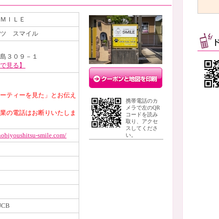
ＭＩＬＥ
ツ スマイル
島３０９－１
で見る】
ーティーを見た」とお伝え
携帯電話のカ
メラで左のQR
業の電話はお断りいたしま
コードを読み
取り、アクセ
スしてくださ
nobiyoushitsu-smile.com/
い。
JCB