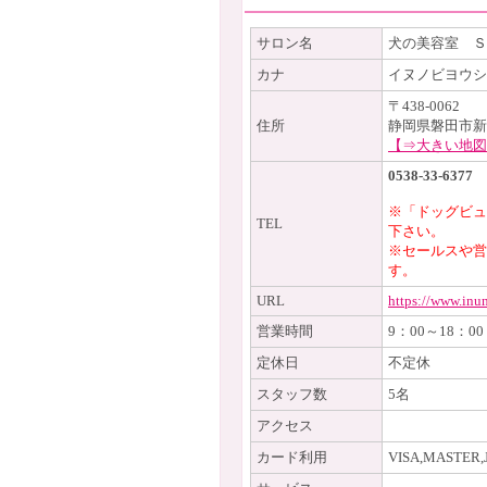
サロン名
犬の美容室 Ｓ
カナ
イヌノビヨウシ
〒438-0062
住所
静岡県磐田市新
【⇒大きい地図
0538-33-6377
※「ドッグビュ
TEL
下さい。
※セールスや営
す。
URL
https://www.inu
営業時間
9：00～18：00
定休日
不定休
スタッフ数
5名
アクセス
カード利用
VISA,MASTER,