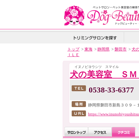
トップ
>
東海
>
静岡県
>
磐田市
>
犬
ＩＬＥ
イヌノビヨウシツ スマイル
犬の美容室 ＳＭ
0538-33-6377
静岡県磐田市新島３０９－１
https://www.inunobiyoushitsu