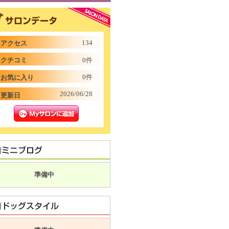
134
アクセス
クチコミ
0件
0件
お気に入り
2026/06/28
更新日
準備中