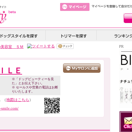
PR
の美容室 ＳＭ
ＩＬＥ
※「ドッグビューティーを見
た」とお伝え下さい。
※ セールスや営業の電話はお断
りいたします。
 （
地図はこちら
）
-smile.com/