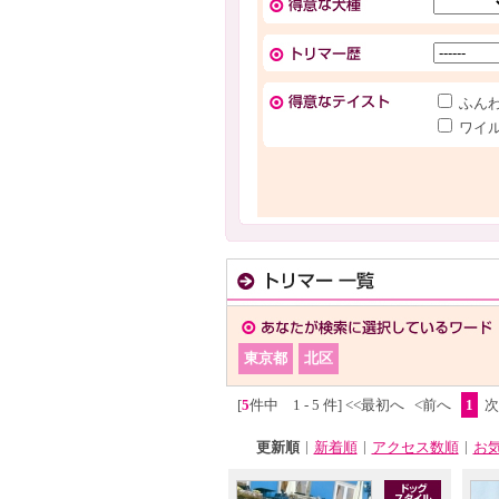
ふん
ワイ
東京都
北区
[
5
件中 1 - 5 件]
<<最初へ
<前へ
1
次
|
|
|
更新順
新着順
アクセス数順
お