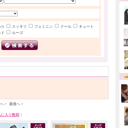
わり
スッキリ
フェミニン
クール
キュート
ルド
ルーズ
へ >
最後へ >
|
気に入り数順