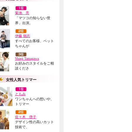
菊池 亮
「マツコの知らない世
界」出演。
伊藤 嶺志
すべてのお客様、ペット
ちゃんが
Shinji Tamagawa
お好みのスタイルをご相
談くださ
女性人気トリマー
ともみ
ワンちゃんへの想いや、
トリマー
佐々木 啓子
デザイン性の高いカット
技術で、