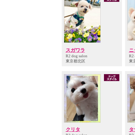
スガワラ
ニ
R2 dog salon
R2 
東京都北区
東
クリタ
タ