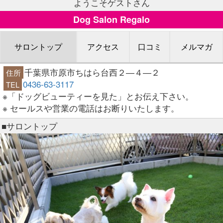
ようこそゲストさん
Dog Salon Regalo
サロントップ
アクセス
口コミ
メルマガ
千葉県市原市ちはら台西２―４―２
住所
0436-63-3117
TEL
※「ドッグビューティーを見た」とお伝え下さい。
※ セールスや営業の電話はお断りいたします。
■サロントップ