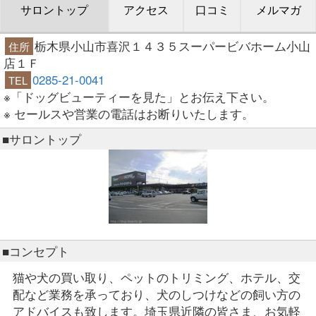
サロントップ
アクセス
口コミ
メルマガ
栃木県小山市喜沢１４３５スーパービバホーム小山
住所
店１Ｆ
0285-21-0041
TEL
※「ドッグビューティーを見た」とお伝え下さい。
※ セールスや営業の電話はお断りいたします。
■サロントップ
■コンセプト
猫や犬の買い取り、ペットのトリミング、ホテル、交
配など業務を承っており、犬のしつけなどの飼い方の
アドバイスも致します。埼玉県近隣の皆さま、お気軽