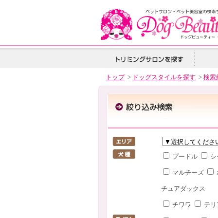
トップ
>
ドッグスタイルを探す
>
検索
プードル
シ
マルチーズ
チュアダックス
チワワ
テリ