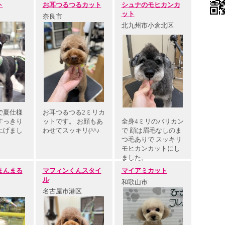
ト
お耳つるつるカット
シュナのモヒカンカ
ット
奈良市
北九州市小倉北区
で夏仕様
お耳つるつる2ミリカ
すっきり
ットです。 お顔もあ
全身4ミリのバリカン
上げまし
わせてスッキリ(^^♪
で 顔は眉毛なしのま
つ毛ありで スッキリ
モヒカンカットにし
ました。
まんまる
マフィンくんスタイ
マイアミカット
ル
和歌山市
名古屋市港区