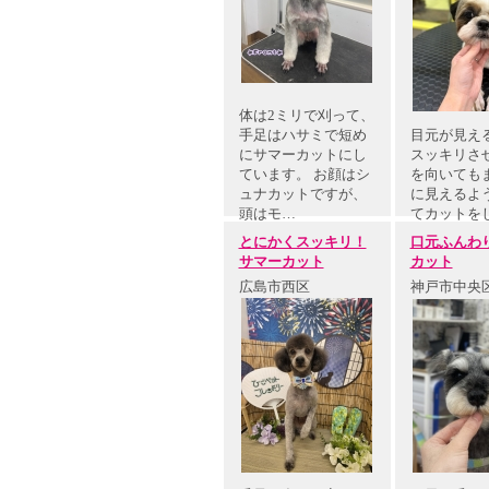
体は2ミリで刈って、
手足はハサミで短め
目元が見え
にサマーカットにし
スッキリさせ
ています。 お顔はシ
を向いても
ュナカットですが、
に見えるよ
頭はモ…
てカットを
た。
とにかくスッキリ！
口元ふんわ
サマーカット
カット
広島市西区
神戸市中央