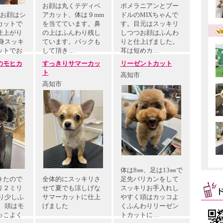
お顔は丸くテディベ
ポメラニアンとプー
、お顔はシ
アカット、体は９mm
ドルのMIXちゃんで
カットで
を当てています。鼻
す。目元はスッキリ
仕上がり
の上はふんわり残し
しつつお顔はふんわ
身スッキ
ています。パックも
りと仕上げました。
ットでお
して頂き…
耳は短めカ…
のモヒカ
すっきりサマーカッ
リーゼントカット
ト
高知市
高知市
体は8㎜、足は13㎜で
きたので
全体的にスッキリさ
足先バリカンをして
り２ミリ
せて夏でも涼しげな
スッキリお手入れし
り少しふ
サマーカットに仕上
やすく頭はカッコよ
 頭はモ
げました
くふんわりリーゼン
っこよく
トカットに…