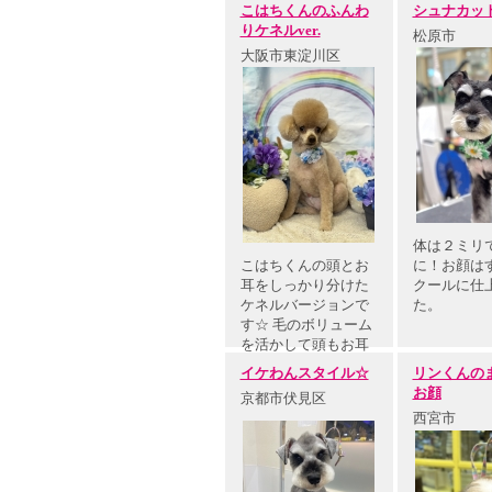
しま…
こはちくんのふんわ
シュナカッ
りケネルver.
松原市
大阪市東淀川区
体は２ミリ
こはちくんの頭とお
に！お顔は
耳をしっかり分けた
クールに仕
ケネルバージョンで
た。
す☆ 毛のボリューム
を活かして頭もお耳
もふんわ…
イケわんスタイル☆
リンくんの
お顔
京都市伏見区
西宮市