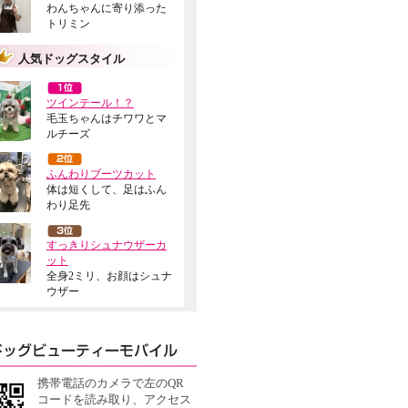
わんちゃんに寄り添った
トリミン
人気ドッグスタイル
ツインテール！？
毛玉ちゃんはチワワとマ
ルチーズ
ふんわりブーツカット
体は短くして、足はふん
わり足先
すっきりシュナウザーカ
ット
全身2ミリ、お顔はシュナ
ウザー
携帯電話のカメラで左のQR
コードを読み取り、アクセス