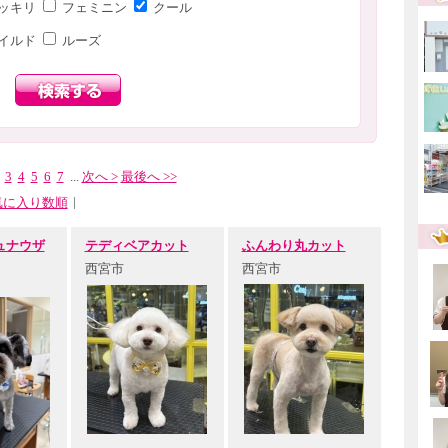
ッキリ
フェミニン
クール
イルド
ルーズ
3
4
5
6
7
...
次へ >
最後へ >>
|
気に入り数順
ュナウザ
テディベアカット
ふんわり丸カット
西宮市
西宮市