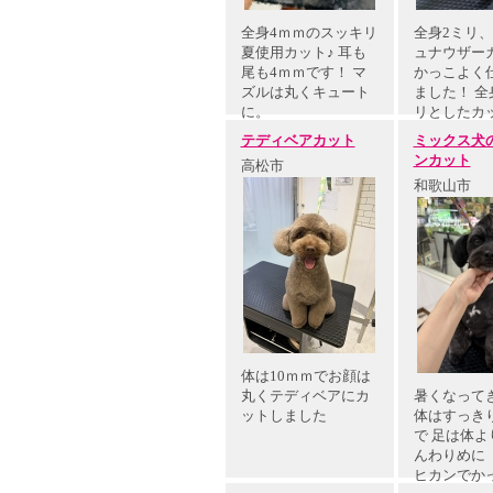
全身4ｍｍのスッキリ
全身2ミリ
夏使用カット♪ 耳も
ュナウザー
尾も4ｍｍです！ マ
かっこよく
ズルは丸くキュート
ました！ 全
に。
リとしたカ
手入れ…
テディベアカット
ミックス犬
ンカット
高松市
和歌山市
体は10ｍｍでお顔は
丸くテディベアにカ
暑くなって
ットしました
体はすっき
で 足は体よ
んわりめに
ヒカンでか