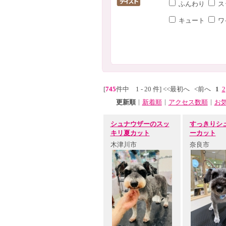
ふんわり
ス
キュート
ワ
[
745
件中 1 - 20 件]
<<最初へ
<前へ
1
2
|
|
|
更新順
新着順
アクセス数順
お
シュナウザーのスッ
すっきりシ
キリ夏カット
ーカット
木津川市
奈良市