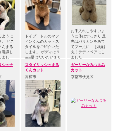
お手入れしやすいよ
るように
トイプードルのマフ
うに体はすっきり 足
、 どこ
ィンくんのカットス
先はバリカンをあて
まんまる
タイルをご紹介いた
てプー足に お顔は
う意識し
します。 ボディは９
丸くテディベアにし
しまし
mm足はだいたい１０
ました
mmほど…
りシュナ
スタイリッシュまる
ガーリーなみつあみ
くんカット
カット
区
高松市
京都市伏見区