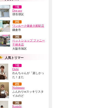
Dog aco
堺市堺区
ワンルーク鎌倉大船駅店
鎌倉市
ペットショップ ファニー
千林本店
大阪市旭区
人気トリマー
Oishi
わんちゃんが「楽しかっ
た！また
Nishimura
ふんわりorスッキリスタ
イルのど
Konishi