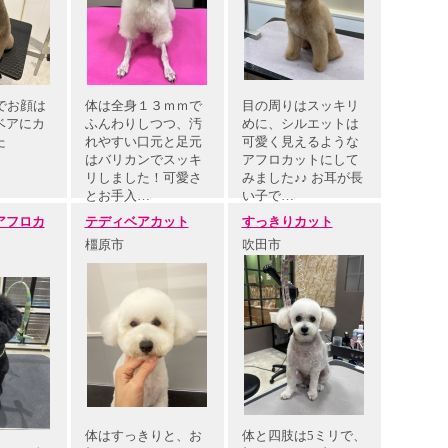
でお顔は
体は全身１３ｍｍで
目の周りはスッキリ
ベアにカ
ふんわりしつつ、汚
めに、シルエットは
た
れやすい口元と足元
可愛く見えるような
はバリカンでスッキ
アフロカットにして
リしました！可愛さ
みました♪♪ お耳が長
とお手入…
い子で…
アフロカ
テディベアカット
すっきりカット
橿原市
吹田市
体はすっきりと、お
体と四肢は5ミリで、