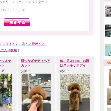
ッキリ
フェミニン
クール
イルド
ルーズ
2
3
4
5
6
7
...
次へ >
最後へ >>
|
気に入り数順
ーツ＆テ
頭つなぎテディベア
体、足は10㎜ お顔
ット
カット
はスッキリテディ
川区
箕面市
明石市