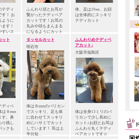
のテディ
ふんわり頭とお耳が
体、足は10㎜、お顔
す！ お
繋がったテディベア
は全体的にスッキリ
るように
カットです！お耳の
テディカット
います！
丸みや頭もまんまる
やすいス
になるようにカット
しました！
カット
タッセルカット
ふんわりめテディベ
アカット♪
明石市
大阪市福島区
テディベ
体は８mmのバリカン
体は９mm
でスッキリ、足も体
体は全身13ミリのバ
ます。鼻
に合わせてスッキリ
リカンで少し長めに
わり残し
めにハサミでカット
カット♪お顔とお耳は
パックも
しています！ 耳は上
ふんわり丸くテディ
半分短…
ベアカットです☆