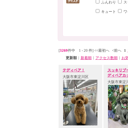
ふんわり
ス
キュート
ワ
[
3269
件中 1 - 20 件]
<<最初へ
<前へ
1
|
|
|
更新順
新着順
アクセス数順
お
テディベア！
スッキリブ
ディベアカ
大阪市東淀川区
大阪市東淀