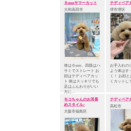
６mmサマーカット
テディベア
大和高田市
堺市堺区
体は６mm、四肢はハ
お手入れの
サミでストレート お
よう体はす
顔はテディベアカッ
く！ お顔と
ト 体はスッキリでも
くカットし
足はふんわりがいい
方に…
モコちゃんのお耳長
テディベア
めスタイル♪
高松市
大阪市福島区