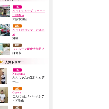
ペットショップ ファニー
千林本店
大阪市旭区
ペットのコジマ 六本木
店
港区
ワンルーク鎌倉大船駅店
鎌倉市
人気トリマー
Nakayama
わんちゃんの気持ちを第
一に、
Ogawa
こんにちは！パームシテ
ィ和歌山