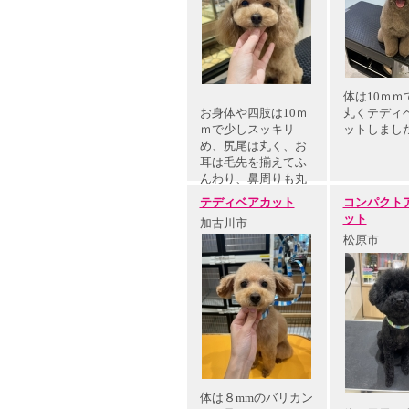
体は10ｍｍ
お身体や四肢は10ｍ
丸くテディ
ｍで少しスッキリ
ットしまし
め、尻尾は丸く、お
耳は毛先を揃えてふ
んわり、鼻周りも丸
く可愛くな…
テディベアカット
コンパクト
ット
加古川市
松原市
体は８mmのバリカン