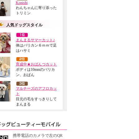
Konishi
わんちゃんに寄り添った
トリミン
人気ドッグスタイル
まんまるサマーカット♪
体はバリカン６ｍｍで足
はハサミ
育成中★おぱんつカット
ボディは10mmのバリカ
ン、おぱん
マルチーズのアフロカッ
ト
目元の毛をすっきりして
まんまる
携帯電話のカメラで左のQR