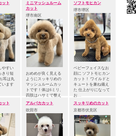
カット
ミニマッシュルーム
ソフトモヒカン
カット
堺市堺区
堺市南区
しやすい
ベビーフェイスなお
っきり短
おめめが良く見える
顔に ソフトモヒカン
お耳は丸
ようにスッキリめの
カット！ ワイルドと
ています
マッシュルームカッ
キュートを兼ね備え
トです！体は6ミリ、
た 仕上がりになって
四肢はハサミで整え
お…
ました★
カット
アルパカカット
スッキリめのカット
吹田市
京都市伏見区