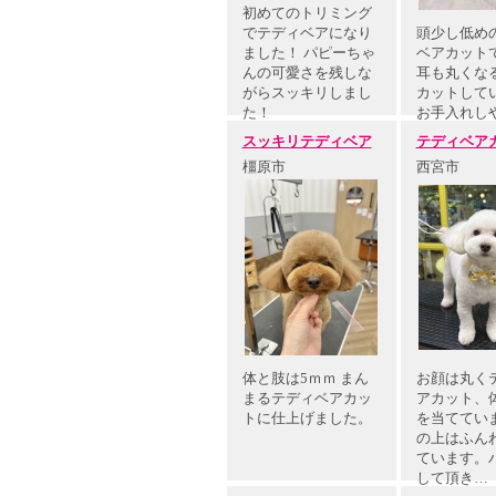
初めてのトリミング
でテディベアになり
頭少し低め
ました！ パピーちゃ
ベアカットで
んの可愛さを残しな
耳も丸くな
がらスッキリしまし
カットして
た！
お手入れし
ッキ…
スッキリテディベア
テディベア
橿原市
西宮市
体と肢は5ｍｍ まん
お顔は丸く
まるテディベアカッ
アカット、
トに仕上げました。
を当ててい
の上はふん
ています。
して頂き…