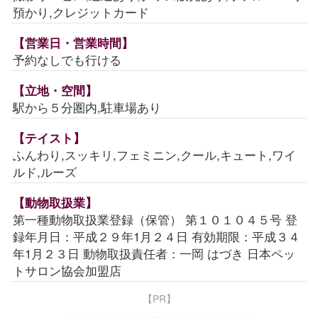
預かり,クレジットカード
【営業日・営業時間】
予約なしでも行ける
【立地・空間】
駅から５分圏内,駐車場あり
【テイスト】
ふんわり,スッキリ,フェミニン,クール,キュート,ワイ
ルド,ルーズ
【動物取扱業】
第一種動物取扱業登録（保管） 第１０１０４５号 登
録年月日：平成２９年1月２４日 有効期限：平成３４
年1月２３日 動物取扱責任者：一岡 はづき 日本ペッ
トサロン協会加盟店
【PR】