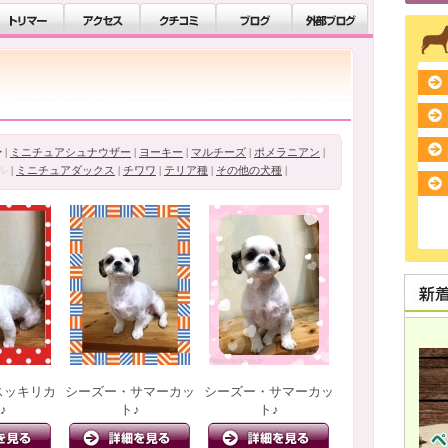
ー
|
ミニチュアシュナウザー
|
ヨーキー
|
マルチーズ
|
ポメラニアン
|
ル
|
ミニチュアダックス
|
チワワ
|
テリア種
|
その他の犬種
|
スッキリカ
シーズー・サマーカッ
シーズー・サマーカッ
♪
ト♪
ト♪