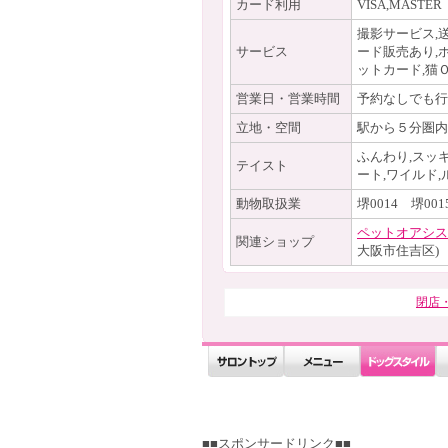
カード利用
VISA,MASTER
撮影サービス,
サービス
ード販売あり,
ットカード,猫
営業日・営業時間
予約なしでも行
立地・空間
駅から５分圏内
ふんわり,スッキ
テイスト
ート,ワイルド,
動物取扱業
堺0014 堺00
ペットオアシス
関連ショップ
大阪市住吉区)
閉店
■■スポンサードリンク■■