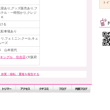
トイ
送迎あり,グッズ販売あり,フ
ホテル・一時預かり,クレジ
ＯＫ
ける
,駐車場あり
リ,フェミニン,クール,キュ
ルーズ
15 山本規代
キングル 住吉店
(大阪府
・休業・移転・重複を報告する