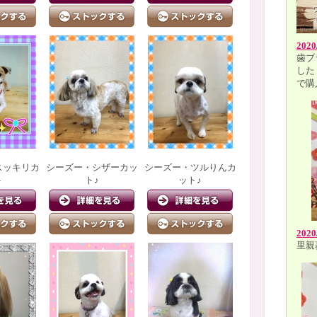
2020
歯ブ
した
で購
スッキリカ
シーズー・シザーカッ
シーズー・ツルりんカ
ト
ト♪
ット♪
2020
里親