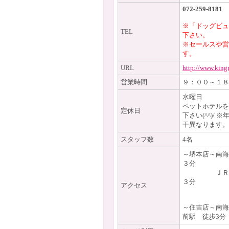
072-259-8181
※「ドッグビュ
TEL
下さい。
※セールスや営
す。
URL
http://www.king
営業時間
９：００～１８
水曜日
ペットホテルを
定休日
下さい(^^)/
干異なります。
スタッフ数
4名
～堺本店～南海
３分
ＪＲ阪和線
３分
アクセス
～住吉店～南海
前駅 徒歩3分