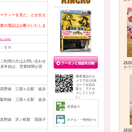
ーティーを見た」とお伝え
業の電話はお断りいたしま
ru.com/
：００
ご利用の方はお問い合わせ
2020
 ※年末年始は、営業時間が若
チワ
携帯電話のカ
メラで左のQR
コードを読み
高野線 三国ヶ丘駅 徒歩
取り、アクセ
スしてくださ
い。
 三国ヶ丘駅 徒歩
送迎あり
高野線 沢ノ町駅 我孫子
ホテル・一時預かり
2020