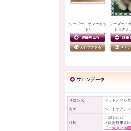
シーズー・サマーカッ
シーズー・
ト♪
ト＆ナチ
サロン名
ペットオアシス
カナ
ペットオアシス
〒591-8037
住所
大阪府堺市北区
【⇒大きい地図