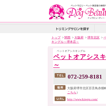
トップ
>
関西
>
大阪府
>
堺市北区
>
キングル～堺本店～
ペットオアシスキングル
ペットオアシスキ
～
072-259-8181
大阪府堺市北区百舌鳥赤畑町
こちら
）
http://www.kingru.com/