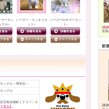
サマーカッ
シーズー・スッキリカ
シーズーのサマーカッ
ュラル♪
ット♪
ト♪
2020
里親
キングル～堺本店～
キングル
百舌鳥赤畑町１丁３７－９
2020
で見る】
ポメ