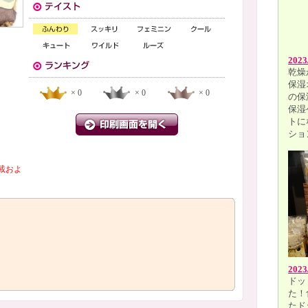
2023
乾燥
保湿
× 0
× 0
× 0
の保
保湿
トに
ショ
載およ
2023
ドッ
た！
たド