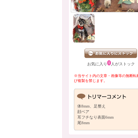
0
お気に入り
人がストック
※当サイト内の文章・画像等の無断転
び複製を禁じます。
体8mm、足整え
顔ベア
耳フチなり表面6mm
尾8mm