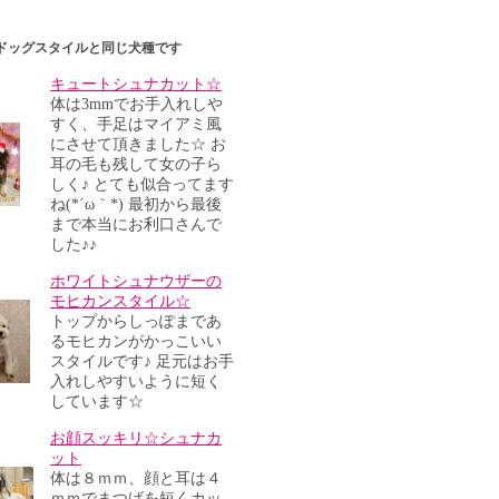
ドッグスタイルと同じ犬種です
キュートシュナカット☆
体は3mmでお手入れしや
すく、手足はマイアミ風
にさせて頂きました☆ お
耳の毛も残して女の子ら
しく♪ とても似合ってます
ね(*´ω｀*) 最初から最後
まで本当にお利口さんで
した♪♪
ホワイトシュナウザーの
モヒカンスタイル☆
トップからしっぽまであ
るモヒカンがかっこいい
スタイルです♪ 足元はお手
入れしやすいように短く
しています☆
お顔スッキリ☆シュナカ
ット
体は８ｍｍ、顔と耳は４
ｍｍでまつげを短くカッ