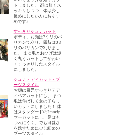
トしました。 顔は短くス
ッキリしつつ、体は少し
長めにしたい方におすす
めです♪
すっきりシュナカット
ボディ、お顔は2ミリのバ
リカンで刈り、四肢は8ミ
リのバリカンで刈りまし
た。 まゆ毛とおひげは短
く丸くカットしてかわい
くすっきりしたスタイル
にしました。
シュナテディカット・ブ
ーツスタイル
お顔は目元すっきりテデ
ィベアカットにし、 まつ
毛は伸ばして女の子らし
いカットにしました！ 体
はスタンダードの2mmサ
マーカットにし、足はも
つれにくく、でも可愛さ
を残すために少し細めの
ブーツスタイル..