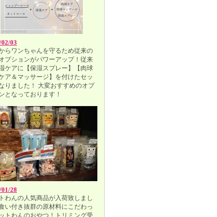
/02/03
からワンちゃんを守るため従来の
オプションがパワーアップ！従来
湿ケアに【保湿スプレー】【肉球
ケア＆マッサージ】を付けたセッ
なりました！ 大変おすすめのオプ
ンとなっております！
/01/28
トわんの人気商品が入荷致しまし
食い付き抜群の原材料にこだわっ
ットわんのおやつ！トリミング受