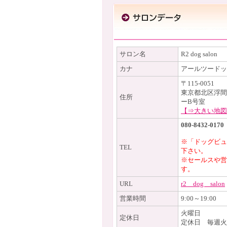
サロン名
R2 dog salon
カナ
アールツードッ
〒115-0051
東京都北区浮間4
住所
ーB号室
【⇒大きい地図
080-8432-0170
※「ドッグビュ
TEL
下さい。
※セールスや営
す。
URL
r2＿dog＿salon
営業時間
9:00～19:00
火曜日
定休日
定休日 毎週