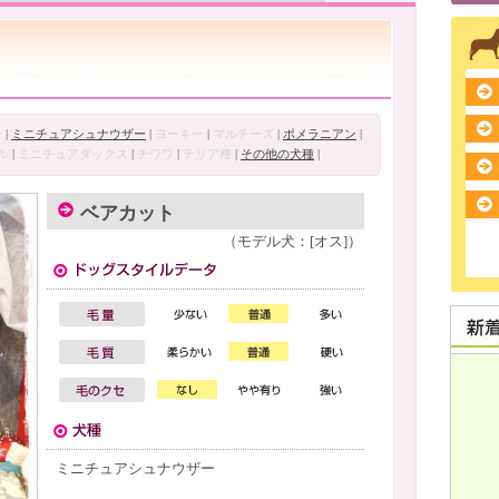
ー
|
ミニチュアシュナウザー
|
ヨーキー
|
マルチーズ
|
ポメラニアン
|
ル
|
ミニチュアダックス
|
チワワ
|
テリア種
|
その他の犬種
|
ベアカット
（モデル犬：[オス]）
ミニチュアシュナウザー