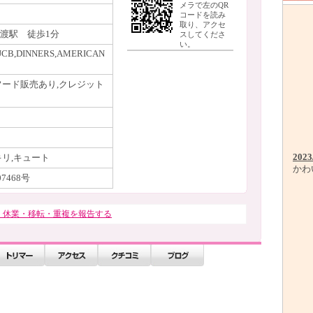
メラで左のQR
コードを読み
取り、アクセ
渡駅 徒歩1分
スしてくださ
い。
JCB,DINNERS,AMERICAN
フード販売あり,クレジット
2023
キリ,キュート
かわ
7468号
・休業・移転・重複を報告する