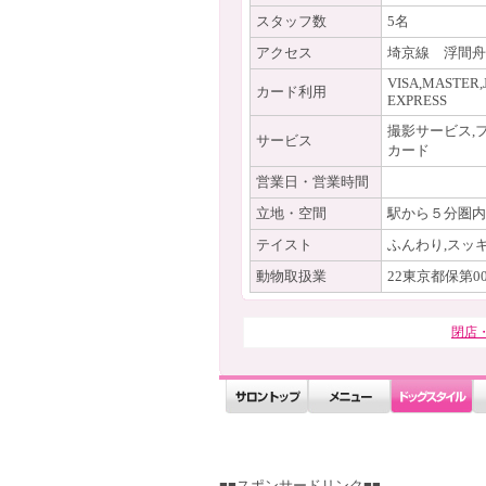
スタッフ数
5名
アクセス
埼京線 浮間舟
VISA,MASTER,
カード利用
EXPRESS
撮影サービス,
サービス
カード
営業日・営業時間
立地・空間
駅から５分圏内
テイスト
ふんわり,スッ
動物取扱業
22東京都保第00
閉店
■■スポンサードリンク■■