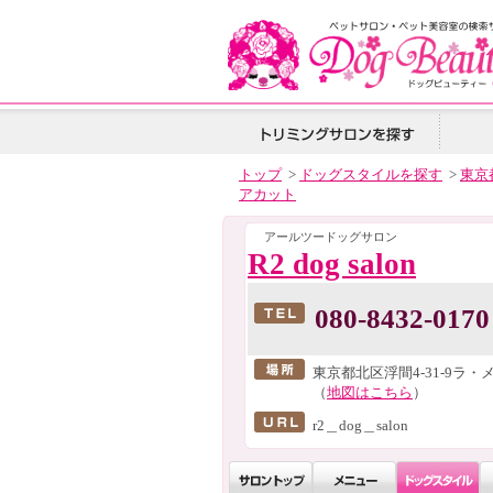
トップ
>
ドッグスタイルを探す
>
東京
アカット
アールツードッグサロン
R2 dog salon
080-8432-0170
東京都北区浮間4-31-9ラ
（
地図はこちら
）
r2＿dog＿salon