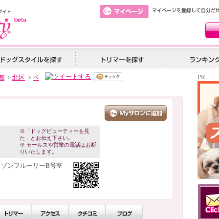
PR
都
>
北区
>
ベ
※「ドッグビューティーを見
た」とお伝え下さい。
※ セールスや営業の電話はお断
りいたします。
・メゾンフルーリーB号室