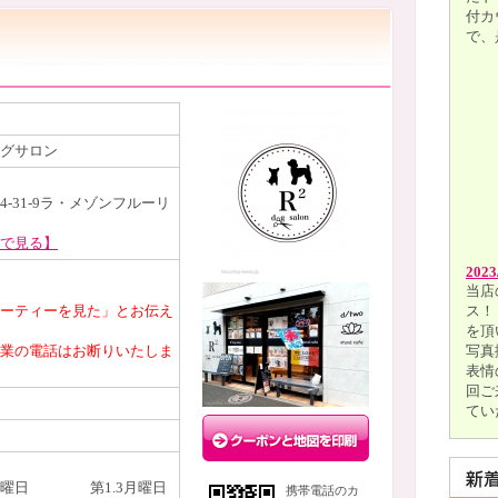
付カ
で、
グサロン
-31-9ラ・メゾンフルーリ
で見る】
2023
当店
ーティーを見た」とお伝え
ス！
を頂
業の電話はお断りいたしま
写真
表情
回ご
てい
火曜日 第1.3月曜日
携帯電話のカ