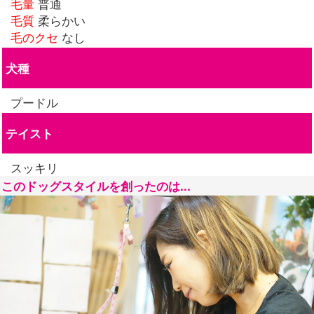
毛量
普通
毛質
柔らかい
毛のクセ
なし
犬種
プードル
テイスト
スッキリ
このドッグスタイルを創ったのは...