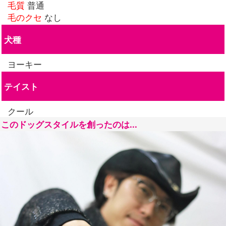
毛質
普通
毛のクセ
なし
犬種
ヨーキー
テイスト
クール
このドッグスタイルを創ったのは...