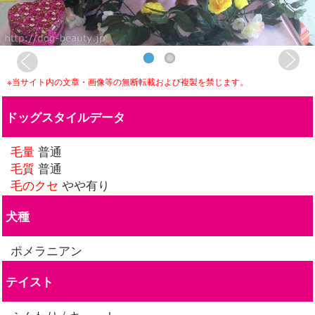
※当サイト内の文章・画像等の無断転載および複製を禁じます。
ドッグスタイルデータ
毛量
普通
毛質
普通
毛のクセ
やや有り
犬種
ポメラニアン
テイスト