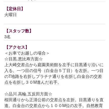
【定休日】
火曜日
【スタッフ数】
3名
【アクセス】
＜お車でお越しの場合＞
☆目黒.恵比寿方面☆
上大崎交差点から庭園美術館を左手に目黒通り沿いに
入る。一つ目の信号（白金台５丁目）を左折。一つ目
のT地路を右折しプラチナ通りを右折し白金台の交差
点を右折し３０M進んだ右手。
☆品川.高輪,五反田方面☆
桜田通りから正清公前の交差点を左折。目黒通りを直
進。白金台の交差点から１００M位の左手。自然教育