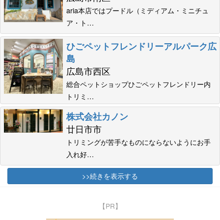
aria本店ではプードル（ミディアム・ミニチュ
ア・ト…
ひごペットフレンドリーアルパーク広
島
広島市西区
総合ペットショップひごペットフレンドリー内
トリミ…
株式会社カノン
廿日市市
トリミングが苦手なものにならないようにお手
入れ好…
>>続きを表示する
【PR】