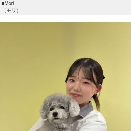
■Mori
（モリ）