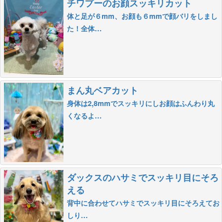
チワプーのお顔スッキリカット
体と足が６mm、お顔も６mmで顔バリをしまし
た！全体…
まん丸ベアカット
身体は2,8mmでスッキリにしお顔はふんわり丸
くなるよ…
ダックスのハサミでスッキリ目にそろ
える
背中に合わせてハサミでスッキリ目にそろえてお
しり…