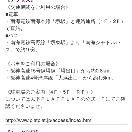
《交通機関をご利用の場合》
■電車
・南海電鉄南海本線「堺駅」と連絡通路（1Ｆ・2Ｆ）
で直結。
■バス
・南海電鉄高野線「堺東駅」より「南海シャトルバ
ス」で約10分。
《お車をご利用の場合》
・阪神高速15号線堺線「堺出口」から約0.8km。
・阪神高速4号湾岸線「大浜出口」から約1.5km。
《駐車場のご案内（4Ｆ・5Ｆ・ＲＦ）》
については以下ＰＬＡＴＰＬＡＴの公式ＨＰにてご確
認くださいませ。
http://www.platplat.jp/access/index.html