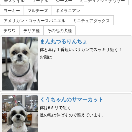
全スタイル
プードル
シーズー
ミニチュアシュナウザー
ヨーキー
マルチーズ
ポメラニアン
アメリカン・コッカースパニエル
ミニチュアダックス
チワワ
テリア種
その他の犬種
まん丸つるりんちょ
体と耳は１番短いバリカンでスッキリ短く！
お顔は…
くうちゃんのサマーカット
体は6ミリで短く
足の毛は伸ばすので整えています。