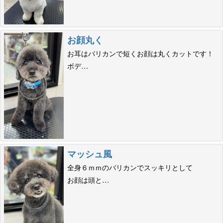
お顔丸く
お耳はバリカンで短くお顔は丸くカットです！
ボデ…
マッシュ風
全身６ｍｍのバリカンでスッキリとして
お顔は頭と…