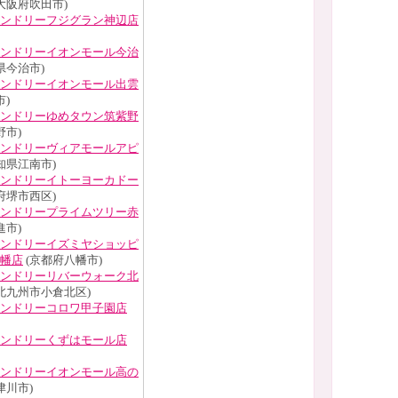
大阪府吹田市)
ンドリーフジグラン神辺店
ンドリーイオンモール今治
県今治市)
ンドリーイオンモール出雲
)
ンドリーゆめタウン筑紫野
野市)
ンドリーヴィアモールアピ
知県江南市)
ンドリーイトーヨーカドー
府堺市西区)
ンドリープライムツリー赤
進市)
ンドリーイズミヤショッピ
幡店
(京都府八幡市)
ンドリーリバーウォーク北
北九州市小倉北区)
ンドリーコロワ甲子園店
ンドリーくずはモール店
ンドリーイオンモール高の
津川市)