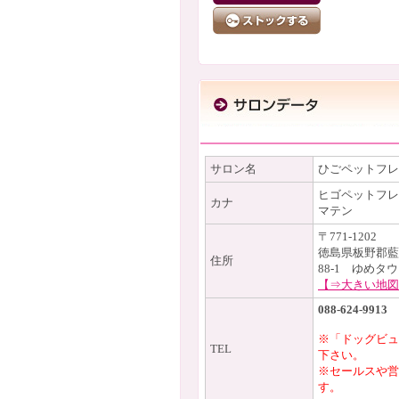
サロン名
ひごペットフレ
ヒゴペットフレ
カナ
マテン
〒771-1202
徳島県板野郡藍
住所
88-1 ゆめタ
【⇒大きい地図
088-624-9913
※「ドッグビュ
TEL
下さい。
※セールスや営
す。