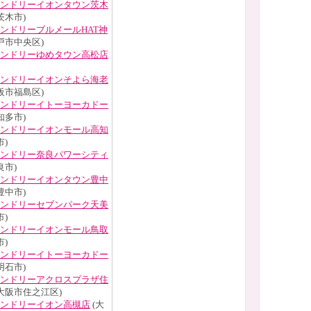
ンドリーイオンタウン茨木
茨木市)
ンドリーブルメールHAT神
戸市中央区)
ンドリーゆめタウン高松店
ンドリーイオンそよら海老
阪市福島区)
ンドリーイトーヨーカドー
知多市)
ンドリーイオンモール高知
)
ンドリー奈良パワーシティ
良市)
ンドリーイオンタウン豊中
豊中市)
ンドリーセブンパーク天美
)
ンドリーイオンモール鳥取
)
ンドリーイトーヨーカドー
明石市)
ンドリーアクロスプラザ住
大阪市住之江区)
ンドリーイオン高槻店
(大