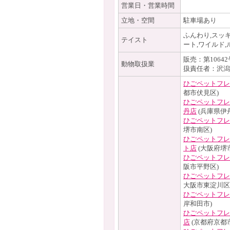
営業日・営業時間
立地・空間
駐車場あり
ふんわり,スッキ
テイスト
ート,ワイルド,
販売：第1064
動物取扱業
扱責任者：沢潟
ひごペットフレ
都市伏見区)
ひごペットフレ
丹店
(兵庫県伊
ひごペットフレ
堺市南区)
ひごペットフレ
ト店
(大阪府堺
ひごペットフレ
阪市平野区)
ひごペットフレ
大阪市東淀川区
ひごペットフレ
岸和田市)
ひごペットフレ
店
(京都府京都