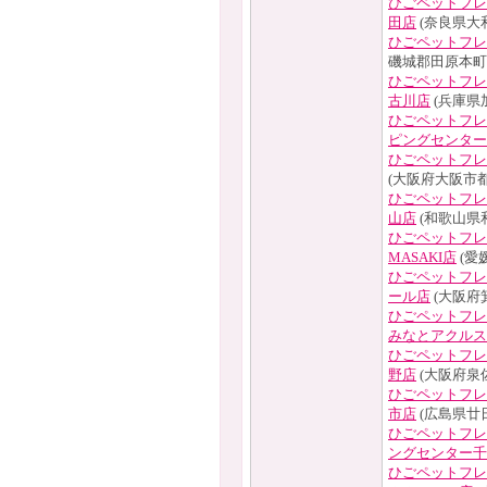
ひごペットフレ
田店
(奈良県大
ひごペットフレ
磯城郡田原本町
ひごペットフレ
古川店
(兵庫県
ひごペットフレ
ピングセンター
ひごペットフレ
(大阪府大阪市都
ひごペットフレ
山店
(和歌山県
ひごペットフレ
MASAKI店
(愛
ひごペットフレ
ール店
(大阪府
ひごペットフレ
みなとアクルス
ひごペットフレ
野店
(大阪府泉
ひごペットフレ
市店
(広島県廿
ひごペットフレ
ングセンター千
ひごペットフレ