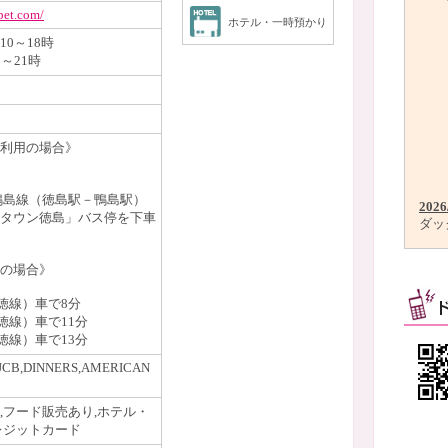
pet.com/
ホテル・一時預かり
0～18時
～21時
利用の場合》
鴨島線（徳島駅－鴨島駅）
2026
タウン徳島」バス停を下車
ダッ
の場合》
高徳線）車で8分
徳線）車で11分
徳線）車で13分
JCB,DINNERS,AMERICAN
,フード販売あり,ホテル・
レジットカード