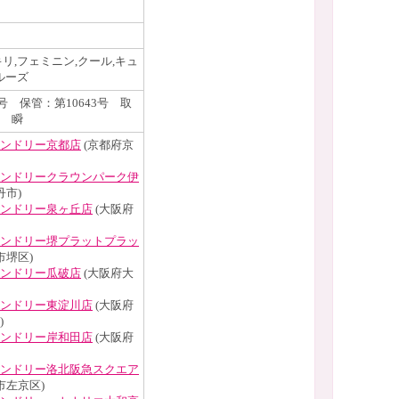
リ,フェミニン,クール,キュ
ルーズ
2号 保管：第10643号 取
 瞬
ンドリー京都店
(京都府京
ンドリークラウンパーク伊
丹市)
ンドリー泉ヶ丘店
(大阪府
ンドリー堺プラットプラッ
市堺区)
ンドリー瓜破店
(大阪府大
ンドリー東淀川店
(大阪府
)
ンドリー岸和田店
(大阪府
ンドリー洛北阪急スクエア
市左京区)