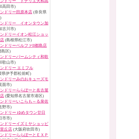
ンドリー トナリエ大和高
和高田市)
ンドリー田原本店
(奈良県
)
ンドリー イオンタウン加
加古川市)
ンドリーイオン松江ショッ
店
(島根県松江市)
ンドリーベルファII都島店
島区)
ンドリーパームシティ和歌
和歌山市)
ンドリー エミフル
媛県伊予郡松前町)
ンドリーみのおキューズモ
箕面市)
ンドリーららぽーと名古屋
店
(愛知県名古屋市港区)
ンドリーいこらも～る泉佐
佐野市)
ンドリー ゆめタウン廿日
日市市)
ンドリーイズミヤショッピ
里丘店
(大阪府吹田市)
ンドリーららぽーとＥＸＰ