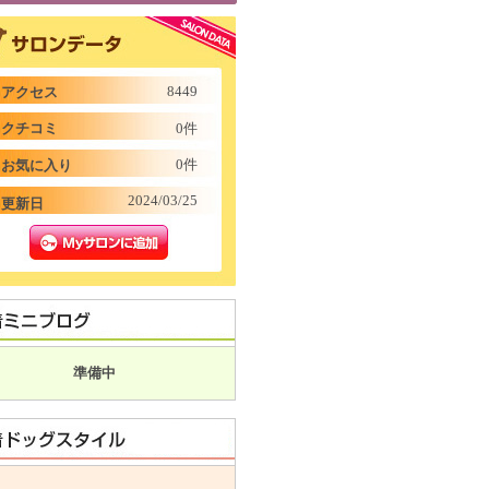
8449
アクセス
クチコミ
0件
0件
お気に入り
2024/03/25
更新日
準備中