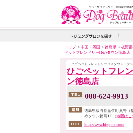
トップ
>
中国・四国
>
徳島県
>
板野郡
ペットフレンドリーゆめタウン徳島店
ヒゴペットフレンドリーユメタウントク
ひごペットフレ
ン徳島店
088-624-9913
徳島県板野郡藍住町奥野（猪
めタウン徳島1F （
地図はこ
http://www.higopet.com/