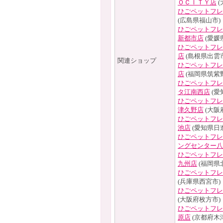
ＯＣＩＴＹ店
(
ひごペットフレ
(広島県福山市)
ひごペットフレ
新都市店
(愛媛
ひごペットフレ
店
(島根県出雲市
関連ショップ
ひごペットフレ
店
(福岡県筑紫
ひごペットフレ
タ江南西店
(愛
ひごペットフレ
津久野店
(大阪
ひごペットフレ
池店
(愛知県日
ひごペットフレ
ングセンター八
ひごペットフレ
九州店
(福岡県
ひごペットフレ
(兵庫県西宮市)
ひごペットフレ
(大阪府枚方市)
ひごペットフレ
原店
(京都府木