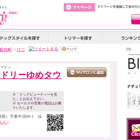
PR
藍住町
>
ひご
シマテン
ンドリーゆめタウ
※「ドッグビューティーを見
た」とお伝え下さい。
※ セールスや営業の電話はお断
りいたします。
熊）字東中須88-1 ゆ
ちら
）