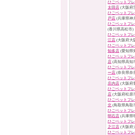
ひごペットフレ
太田店
(大阪府
ひごペットフレ
戸店
(兵庫県神
ひごペットフレ
(香川県高松市)
ひごペットフレ
江店
(大阪府大
ひごペットフレ
知多店
(愛知県
ひごペットフレ
店
(高知県高知市
ひごペットフレ
ー店
(奈良県奈
ひごペットフレ
庄内店
(大阪府
ひごペットフレ
店
(大阪府松原市
ひごペットフレ
北
(鳥取県鳥取市
ひごペットフレ
明石店
(兵庫県
ひごペットフレ
之江店
(大阪府
ひごペットフレ