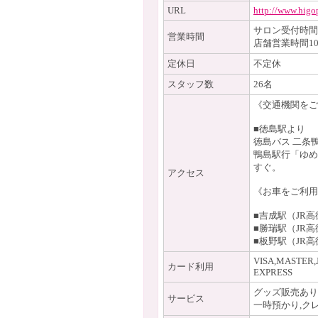
URL
http://www.higo
サロン受付時間1
営業時間
店舗営業時間10
定休日
不定休
スタッフ数
26名
《交通機関をご
■徳島駅より
徳島バス 二条
鴨島駅行「ゆめ
すぐ。
アクセス
《お車をご利用
■吉成駅（JR
■勝瑞駅（JR高
■板野駅（JR高
VISA,MASTER,
カード利用
EXPRESS
グッズ販売あり
サービス
一時預かり,ク