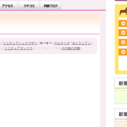
ー
|
ミニチュアシュナウザー
|
ヨーキー
|
マルチーズ
|
ポメラニアン
|
ル
|
ミニチュアダックス
|
チワワ
|
テリア種
|
その他の犬種
|