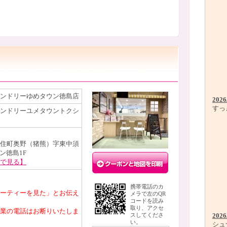
ンドリーゆめタウン徳島店
2026
すっ
ンドリーユメタウントクシ
住町奥野（猪熊）字東中須
ウン徳島1F
で見る】
携帯電話のカ
ーティーを見た」とお伝え
メラで左のQR
コードを読み
取り、アクセ
業の電話はお断りいたしま
2026
スしてくださ
い。
シュ